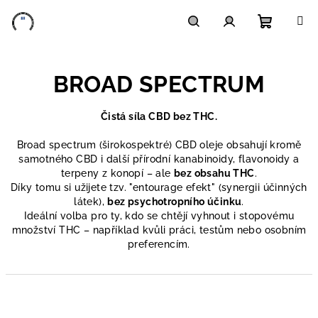
Přejít
na
obsah
Nákupn
Hledat
Přihlášení
BROAD SPECTRUM
košík
Čistá síla CBD bez THC.
Broad spectrum (širokospektré) CBD oleje obsahují kromě
samotného CBD i další přírodní kanabinoidy, flavonoidy a
terpeny z konopí – ale
bez obsahu THC
.
Díky tomu si užijete tzv. "entourage efekt" (synergii účinných
látek),
bez psychotropního účinku
.
Ideální volba pro ty, kdo se chtějí vyhnout i stopovému
množství THC – například kvůli práci, testům nebo osobním
preferencím.
Ř