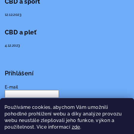
CBD a sport
12.12.2023
CBD a pleť
4.12.2023
Přihlášení
E-mail
Heslo
Používáme cookies, abychom Vám umožnili
pohodlné prohlížení webu a díky analýze provozu
Přihlásit se
webu neustále zlepšovali jeho funkce, výkon a
použitelnost. Více informací
zde
.
Nová registrace
Zapomenuté heslo