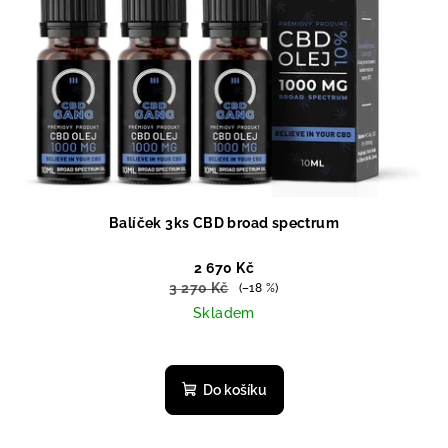
Balíček 3ks CBD broad spectrum
2 670 Kč
3 270 Kč
(–18 %)
Skladem
Průměrné
hodnocení
produktu
Do košíku
je
5,0
z