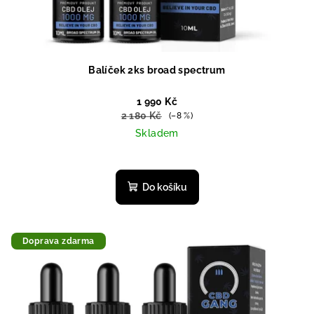
Balíček 2ks broad spectrum
1 990 Kč
2 180 Kč
(–8 %)
Skladem
Průměrné
hodnocení
produktu
Do košíku
je
5,0
z
5
Doprava zdarma
hvězdiček.