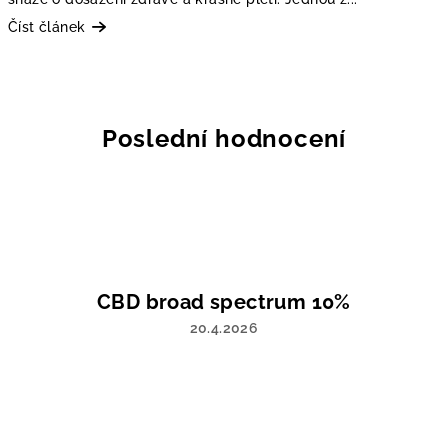
Číst článek
Poslední hodnocení
CBD broad spectrum 10%
20.4.2026
Hodnocení
produktu
je
5
z
5
hvězdiček.