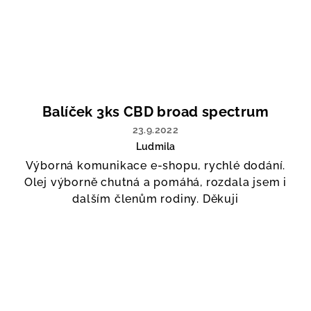
Hodnocení
produktu
je
5
z
5
hvězdiček.
Balíček 3ks CBD broad spectrum
23.9.2022
Ludmila
Hodnocení
Výborná komunikace e-shopu, rychlé dodání.
produktu
Olej výborně chutná a pomáhá, rozdala jsem i
je
5
dalším členům rodiny. Děkuji
z
5
hvězdiček.