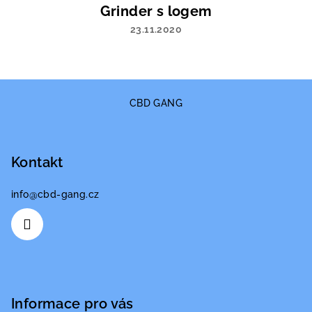
Grinder s logem
23.11.2020
Hodnocení
produktu
je
5
Z
z
5
á
CBD GANG
hvězdiček.
p
a
Kontakt
t
í
info
@
cbd-gang.cz
Informace pro vás