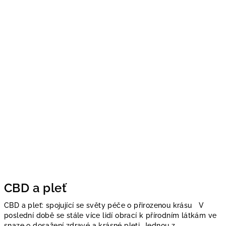
CBD a pleť
CBD a pleť: spojující se světy péče o přirozenou krásu V
poslední době se stále více lidí obrací k přírodním látkám ve
snaze o dosažení zdravé a krásné pleti. Jednou z...