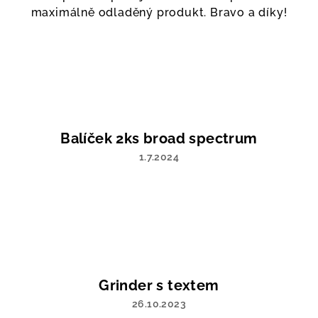
produktu
maximálně odladěný produkt. Bravo a díky!
je
5
z
5
hvězdiček.
Balíček 2ks broad spectrum
1.7.2024
Hodnocení
produktu
je
5
z
5
hvězdiček.
Grinder s textem
26.10.2023