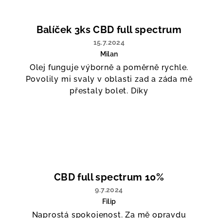
Balíček 3ks CBD full spectrum
15.7.2024
Milan
Hodnocení
Olej funguje výborně a poměrně rychle.
produktu
Povolily mi svaly v oblasti zad a záda mě
je
5
přestaly bolet. Díky
z
5
hvězdiček.
CBD full spectrum 10%
9.7.2024
Filip
Hodnocení
Naprostá spokojenost. Za mě opravdu