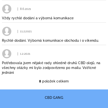
|
8.6.2021
Hodnocení obchodu je 5 z 5 hvězdiček.
Vždy rychlé dodání a výborná komunikace
|
11.2.2021
Hodnocení obchodu je 5 z 5 hvězdiček.
Rychlé dodání. Výborná komunikace obchodu i o víkendu.
|
1.2.2021
Hodnocení obchodu je 5 z 5 hvězdiček.
Potřebovala jsem nějaké rady ohledně druhů CBD olejů, na
všechny otázky mi bylo zodpovězeno po mailu. Vstřícné
jednání
8
položek celkem
O
v
Z
l
á
CBD GANG
á
p
d