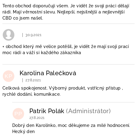
Tento obchod doporučuji všem. Je vidět že svoji práci dělají
rádi. Mají věrnostní slevu. Nejlepší, nejsilnější a nejlevnější
CBD co jsem našel.
|
30.9.2021
Hodnocení obchodu je 5 z 5 hvězdiček.
+ obchod který mě velice potěšil, je vidět že mají svojí prací
moc rádi a váží si každého zákazníka
Karolina Palečková
KP
|
27.8.2021
Hodnocení obchodu je 5 z 5 hvězdiček.
Celková spokojenost. Výborný produkt, vstřícný přístup ,
rychlé dodání, komunikace.
Patrik Polák
(Administrátor)
PP
27.8.2021
Dobrý den Karolínko, moc děkujeme za milé hodnocení.
Hezký den