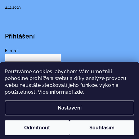
4.12.2023
Přihlášení
E-mail
Heslo
Používáme cookies, abychom Vám umožnili
pohodlné prohlížení webu a díky analýze provozu
Přihlásit se
webu neustále zlepšovali jeho funkce, výkon a
použitelnost. Více informací
zde
.
Nová registrace
Zapomenuté heslo
Nastavení
Copyright 2026
CBD GANG
. Všechna práva vyhrazena.
Upravit nastavení cookies
Odmítnout
Souhlasím
Vytvořil Shoptet