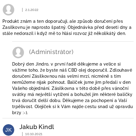
i
s
|
2.1.2022
Hodnocení obchodu je 3 z 5 hvězdiček.
h
Produkt znám a ten doporučuji, ale způsob doručení přes
o
Zasilkovnu je naprosto špatný. Objednávka před deseti dny a
stále nedorazil i když mě to hlásí rozvoz již několikátý den.
d
n
(Administrátor)
o
c
Dobrý den Jindro, v první řadě děkujeme a velice si
e
vážíme toho, že byste náš CBD olej doporučil. Zdlouhavé
doručení Zásilkovnou nás velmi mrzí, nicméně s tím
n
nemůžeme nijak pohnout. Balíček jsme jim předali v den
í
Vašeho objednání. Zásilkovna v této době přes vánoční
svátky má největší vytížení a bohužel jim některé balíčky
trvá doručit delší dobu. Děkujeme za pochopení a Vaší
trpělivost. Olejíček si k Vám najde cestu snad už opravdu
brzy :-).
Jakub Kindl
JK
|
10.10.2021
Hodnocení obchodu je 5 z 5 hvězdiček.