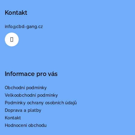
a
a
c
Kontakt
t
í
í
p
info
@
cbd-gang.cz
r
v
k
y
v
ý
p
Informace pro vás
i
s
Obchodní podmínky
u
Velkoobchodní podmínky
Podmínky ochrany osobních údajů
Doprava a platby
Kontakt
Hodnocení obchodu