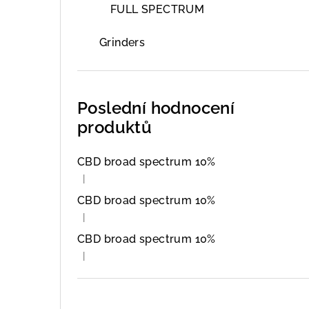
a
FULL SPECTRUM
n
Grinders
n
í
Poslední hodnocení
p
produktů
a
CBD broad spectrum 10%
n
|
Hodnocení produktu je 5 z 5 hvězdiček.
e
CBD broad spectrum 10%
l
|
Hodnocení produktu je 5 z 5 hvězdiček.
CBD broad spectrum 10%
|
Hodnocení produktu je 5 z 5 hvězdiček.