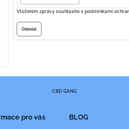
Vložením zprávy souhlasíte s
podmínkami ochran
Odeslat
CBD GANG
rmace pro vás
BLOG