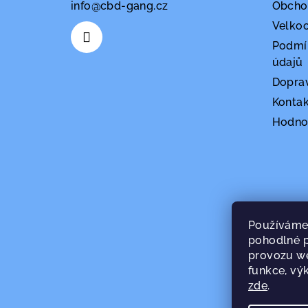
info
@
cbd-gang.cz
Obcho
í
Velko
Podmí
údajů
Doprav
Kontak
Hodno
Používáme
pohodlné p
provozu we
funkce, výk
zde
.