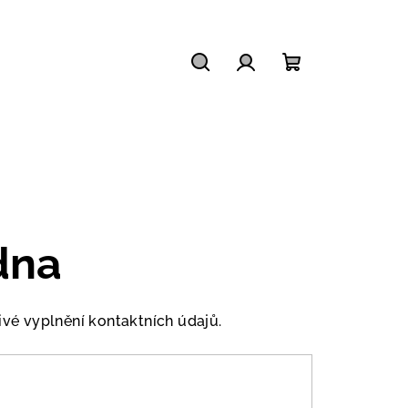
Hledat
Přihlášení
Nákupní
košík
dna
vé vyplnění kontaktních údajů.