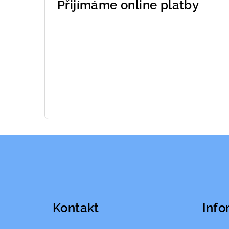
Přijímáme online platby
Z
á
p
a
Kontakt
Info
t