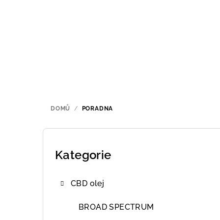
Přejít
na
obsah
DOMŮ
/
PORADNA
P
o
Kategorie
Přeskočit
kategorie
s
CBD olej
t
r
BROAD SPECTRUM