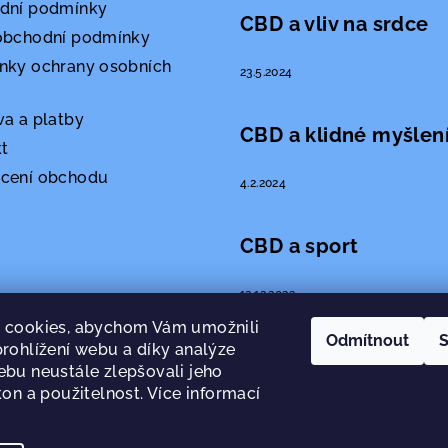
dní podmínky
CBD a vliv na srdce
obchodní podmínky
nky ochrany osobních
23.5.2024
a a platby
CBD a klidné myšlen
t
cení obchodu
4.2.2024
CBD a sport
12.12.2023
 cookies, abychom Vám umožnili
Odmítnout
S
rohlížení webu a díky analýze
CBD a pleť
bu neustále zlepšovali jeho
on a použitelnost. Více informací
4.12.2023