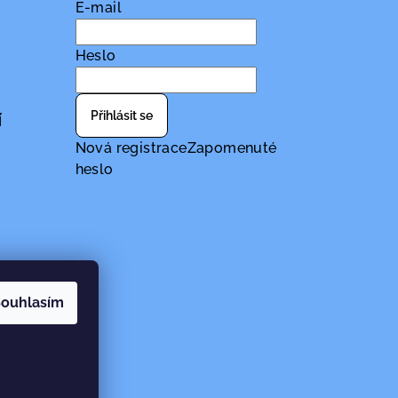
E-mail
Heslo
Přihlásit se
í
Nová registrace
Zapomenuté
heslo
ouhlasím