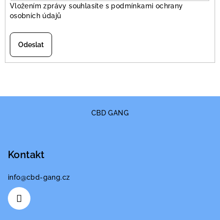
Vložením zprávy souhlasíte s
podmínkami ochrany
osobních údajů
Odeslat
Z
á
CBD GANG
p
a
Kontakt
t
í
info
@
cbd-gang.cz